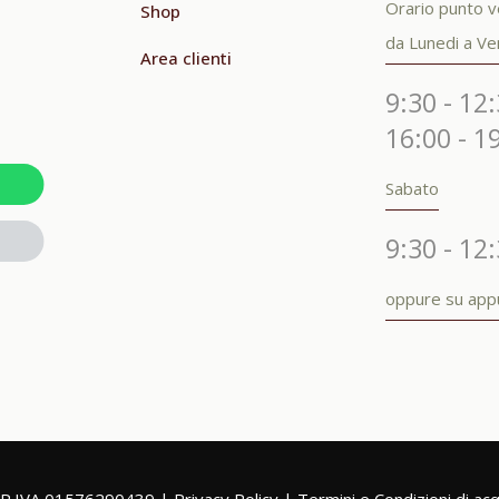
Orario punto v
Shop
da Lunedi a Ve
Area clienti
9:30 - 12:
16:00 - 1
Sabato
9:30 - 12
oppure su ap
| P.IVA 01576290439 |
Privacy Policy
|
Termini e Condizioni di ac