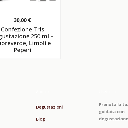
30,00
€
Confezione Tris
gustazione 250 ml –
oreverde, Limolì e
Peperì
About us
Useful link
Prenota la tu
Degustazioni
guidata con
degustazione
Blog