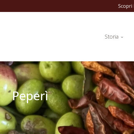
Scegli il fo
Storia
Peperì