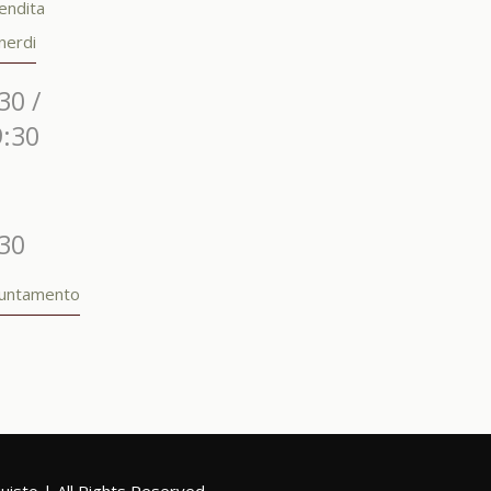
endita
nerdi
30 /
9:30
:30
puntamento
quisto
| All Rights Reserved