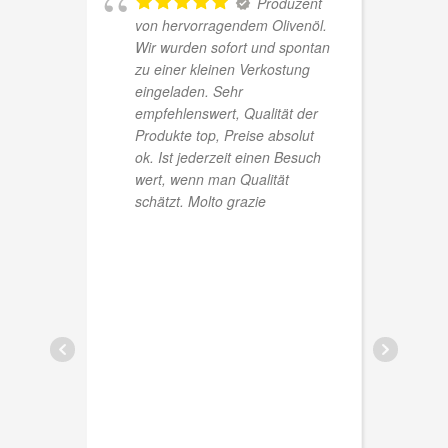
ly
Produzent
von hervorragendem Olivenöl.
. The
Wir wurden sofort und spontan
zu einer kleinen Verkostung
the
eingeladen. Sehr
the
empfehlenswert, Qualität der
ion
Produkte top, Preise absolut
ok. Ist jederzeit einen Besuch
s
wert, wenn man Qualität
a
schätzt. Molto grazie
ok in
ocal
nd
stic,
y