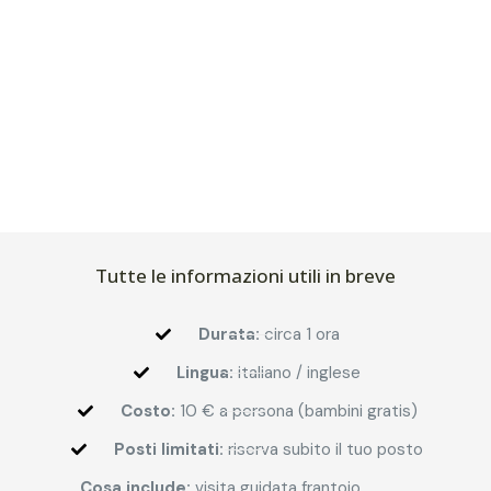
Tutte le informazioni utili in breve
Durata:
circa 1 ora
Lingua:
italiano / inglese
Costo:
10 € a persona (bambini gratis)
Posti limitati:
riserva subito il tuo posto
Cosa include:
visita guidata frantoio,