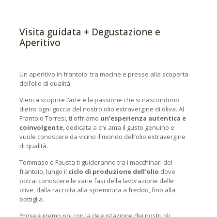
Visita guidata + Degustazione e
Aperitivo
Un aperitivo in frantoio: tra macine e presse alla scoperta
dell’olio di qualità.
Vieni a scoprire l’arte e la passione che si nascondono
dietro ogni goccia del nostro olio extravergine di oliva. Al
Frantoio Torresi, ti offriamo
un’esperienza autentica e
coinvolgente
, dedicata a chi ama il gusto genuino e
vuole conoscere da vicino il mondo dell’olio extravergine
di qualità.
Tommaso e Fausta ti guideranno tra i macchinari del
frantoio, lungo il
ciclo di produzione dell’olio
dove
potrai conoscere le varie fasi della lavorazione delle
olive, dalla raccolta alla spremitura a freddo, fino alla
bottiglia.
Proseguiremo poi con la degustazione dei nostri oli