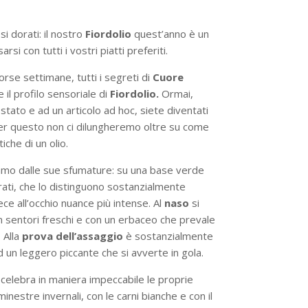
si dorati: il nostro
Fiordolio
quest’anno è un
i con tutti i vostri piatti preferiti.
rse settimane, tutti i segreti di
Cuore
e il profilo sensoriale di
Fiordolio.
Ormai,
tato e ad un articolo ad hoc, siete diventati
 per questo non ci dilungheremo oltre su come
iche di un olio.
iamo dalle sue sfumature: su una base verde
orati, che lo distinguono sostanzialmente
ece all’occhio nuance più intense. Al
naso
si
 sentori freschi e con un erbaceo che prevale
 Alla
prova dell’assaggio
è sostanzialmente
 un leggero piccante che si avverte in gola.
celebra in maniera impeccabile le proprie
nestre invernali, con le carni bianche e con il