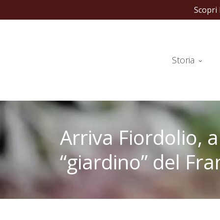
Scegli il fo
Storia
Arriva Fiordolio, 
“giardino” del Fra