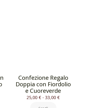
in
Confezione Regalo
o
Doppia con Fiordolio
e Cuoreverde
25,00
€
-
33,00
€
Scegli