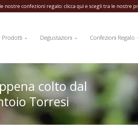
rmato ideale per la tua dispensa:
clicca qui per sfogliare le no
Prodotti
Degustazioni
Confezioni Regalo
appena colto dal
ntoio Torresi