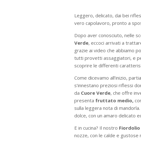
Leggero, delicato, dai bei rifles
vero capolavoro, pronto a sposars
Dopo aver conosciuto, nelle sco
Verde
, eccoci arrivati a trattar
grazie ai video che abbiamo pos
tutti provetti assaggiatori, e
scoprire le differenti caratterist
Come dicevamo all’inizio, part
s’innestano preziosi riflessi d
da
Cuore Verde
, che offre inv
presenta
fruttato medio,
con
sulla leggera nota di mandorla.
dolce, con un amaro delicato ed
E in cucina? Il nostro
Fiordolio
nozze, con le calde e gustose mi