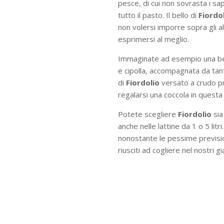
pesce, di cui non sovrasta i s
tutto il pasto. Il bello di
Fiordo
non volersi imporre sopra gli a
esprimersi al meglio.
Immaginate ad esempio una bel
e cipolla, accompagnata da tant
di
Fiordolio
versato a crudo pr
regalarsi una coccola in questa
Potete scegliere
Fiordolio
sia
anche nelle lattine da 1 o 5 li
nonostante le pessime previsio
riusciti ad cogliere nel nostri 