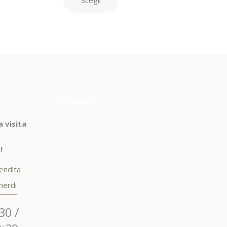
Consultant
a visita
!
endita
nerdi
30 /